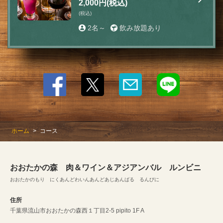
2,000円
(税込)
シー付）
(税込)
お店情報をコピー
2名～
飲み放題あり
閉じる
ホーム
コース
おおたかの森 肉＆ワイン＆アジアンバル ルンビニ
おおたかのもり にくあんどわいんあんどあじあんばる るんびに
住所
千葉県流山市おおたかの森西１丁目2-5 pipito 1F A