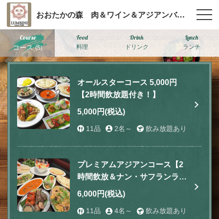
おおたかの森 肉＆ワイン＆アジアンバル ルンビニ
Course
Food
Drink
Lunch
コース
料理
ドリンク
ランチ
(5)
オールスターコース 5,000円
【2時間飲放題付き！】
5,000円
(税込)
11品
2名～
飲み放題あり
プレミアムアジアンコース【2
時間飲放＆ナン・サフランライ
ス食べ放題】
6,000円
(税込)
11品
4名～
飲み放題あり