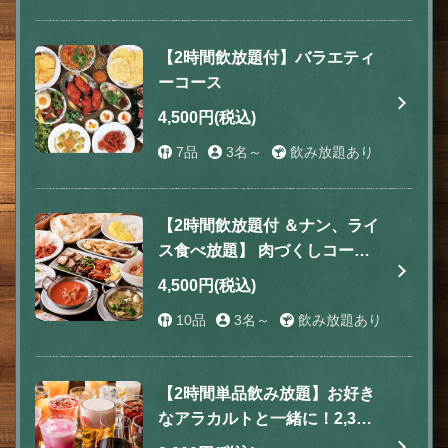
【2時間飲放題付】バラエティ
ーコース
4,500円
(税込)
7品
3名～
飲み放題あり
【2時間飲放題付 ＆ナン、ライ
ス食べ放題】 肉づくしコース
4500円
4,500円
(税込)
10品
3名～
飲み放題あり
この店舗情報をシェアする
コース | おおたかの森 肉＆ワイン＆アジアンバル ルン
【2時間単品飲み放題】お好き
ビニ
なアラカルトと一緒に！2,3次
千葉県流山市おおたかの森西１丁目2-5 pipito 1F A
会ご利用にも♪(生ビール/ラッ
https://lumbini-otakanomori.owst.jp/courses