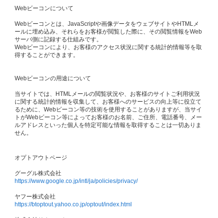
Webビーコンについて
Webビーコンとは、JavaScriptや画像データをウェブサイトやHTMLメ
ールに埋め込み、それらをお客様が閲覧した際に、その閲覧情報をWeb
サーバ側に記録する仕組みです。
Webビーコンにより、お客様のアクセス状況に関する統計的情報等を取
得することができます。
Webビーコンの用途について
当サイトでは、HTMLメールの閲覧状況や、お客様のサイトご利用状況
に関する統計的情報を収集して、お客様へのサービスの向上等に役立て
るために、Webビーコン等の技術を使用することがありますが、当サイ
トがWebビーコン等によってお客様のお名前、ご住所、電話番号、メー
ルアドレスといった個人を特定可能な情報を取得することは一切ありま
せん。
オプトアウトページ
グーグル株式会社
https://www.google.co.jp/intl/ja/policies/privacy/
ヤフー株式会社
https://btoptout.yahoo.co.jp/optout/index.html