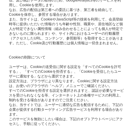
信、及び統計データの取得のため、GoogleAnalytics等のサービスを利
用し、Cookieを使用します。
なお、広告の配信は第三者への委託に基づき、第三者を経由して、
Cookieを保存し、参照する場合があります。
また、当サイトは、CookieやJavaScript等の技術を利用して、会員登録
時等に提供いただいた情報のうち年齢や性別、職業や、居住地区など個
人が特定できない属性情報（組み合わせることによっても個人が特定で
きないものに限られます）や、サイト内におけるユーザーの行動履歴
（アクセスしたURL、コンテンツ、参照順等）を取得することがありま
す。ただし、Cookie及び行動履歴には個人情報は一切含まれません。
Cookieの削除について
ユーザーは、Cookieの送受信に関する設定を「すべてのCookieを許可
する」、「すべてのCookieを拒否する」、「Cookieを受信したらユー
ザーに通知する」などから選択できます。
設定方法は、ブラウザにより異なります。 Cookieに関する設定方法
は、お使いのブラウザの「ヘルプ」メニューでご確認ください。
すべてのCookieを拒否する設定を選択されますと、認証が必要なサービ
スを受けられなくなる等、インターネット上の各種サービスの利用上、
制約を受ける場合がありますのでご注意ください。
なお、当サイトでは、ユーザーに適切な広告を配信するために、下記の
企業が提供する行動ターゲティング広告サービスを利用する場合があり
ます。
このサービスを無効にしたい場合は、下記のオプトアウトページにアク
セスし、手順に従ってください。